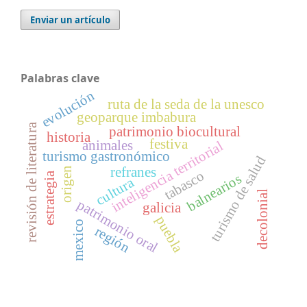
Enviar un artículo
Palabras clave
evolución
ruta de la seda de la unesco
geoparque imbabura
revisión de literatura
patrimonio biocultural
historia
festiva
animales
inteligencia territorial
turismo gastronómico
turismo de salud
refranes
origen
tabasco
estrategia
balnearios
cultura
decolonial
patrimonio oral
galicia
puebla
mexico
región