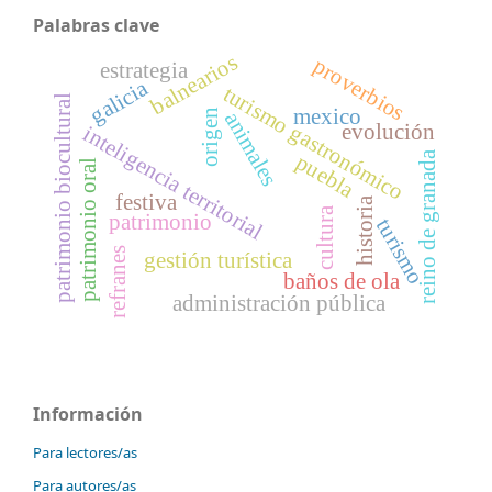
Palabras clave
balnearios
proverbios
estrategia
galicia
turismo gastronómico
patrimonio biocultural
mexico
origen
animales
evolución
inteligencia territorial
reino de granada
puebla
patrimonio oral
festiva
historia
cultura
patrimonio
turismo
refranes
gestión turística
baños de ola
administración pública
Información
Para lectores/as
Para autores/as