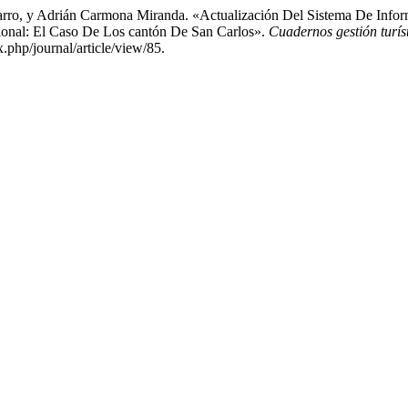
rro, y Adrián Carmona Miranda. «Actualización Del Sistema De Infor
gional: El Caso De Los cantón De San Carlos».
Cuadernos gestión turís
x.php/journal/article/view/85.