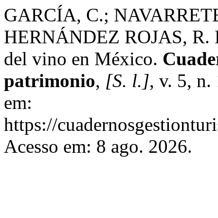
GARCÍA, C.; NAVARRETE 
HERNÁNDEZ ROJAS, R. D. S
del vino en México.
Cuader
patrimonio
,
[S. l.]
, v. 5, n
em:
https://cuadernosgestionturi
Acesso em: 8 ago. 2026.